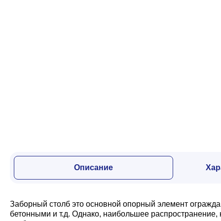
Забор
Кровля
Водосточная система
Профили для гипсокартона
Дача и сад
Описание
Хар
Другие товары
Заборный столб это основной опорный элемент огражда
бетонными и т.д. Однако, наибольшее распространение,