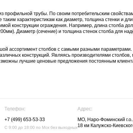
 из профильной трубы. По своим потребительским свойства
 таким характеристикам как диаметр, толщина стенки и дл
имой конструкции ограждения. Например, длина столба дол
200мм). Диаметр (сечение) и толщина стенок столба для н
шой ассортимент столбов с самыми разными параметрами. 
различных конструкций. Являясь производителями столбов
 возможны лучшие ценовые предложения постоянным клиента
Телефон:
Адрес:
+7 (499) 653-53-33
МО, Наро-Фоминский г.о.,
18 км Калужско-Киевского
С 9:00 до 18:00 по Мск без выходных