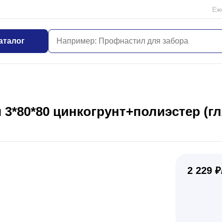
Еж
аталог
 3*80*80 цинкогрунт+полиэстер (г
2 229 ₽