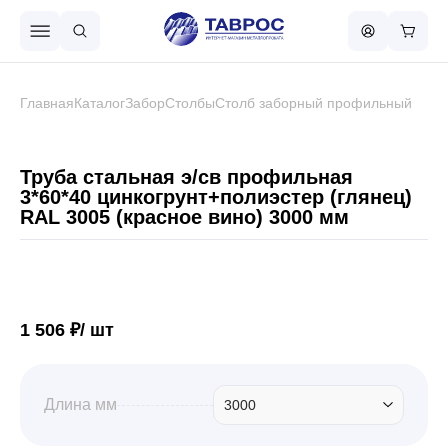
Назад в меню
Главная
Каталог
Забор
Столбы
Столб заборный профильный
Профнастил
Труба стальная э/св профильная
3*60*40 цинкогрунт+полиэстер (глянец)
RAL 3005 (красное вино) 3000 мм
Металлочерепица
Металлический штакетник
1 506 ₽/ шт
Чёрный металлопрокат
Длина мм
3000
Сваи винтовые