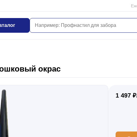
Еж
аталог
рошковый окрас
1 497 ₽