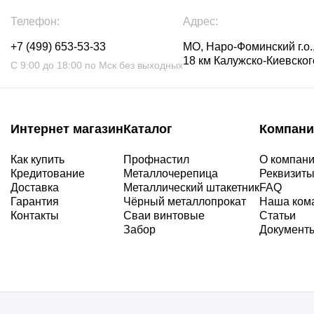
Телефон:
Адрес:
+7 (499) 653-53-33
МО, Наро-Фоминский г.о.,
18 км Калужско-Киевского
С 9:00 до 18:00 по Мск без выходных
Интернет магазин
Каталог
Компани
Как купить
Профнастил
О компан
Кредитование
Металлочерепица
Реквизит
Доставка
Металлический штакетник
FAQ
Гарантия
Чёрный металлопрокат
Наша ком
Контакты
Сваи винтовые
Статьи
Забор
Документ