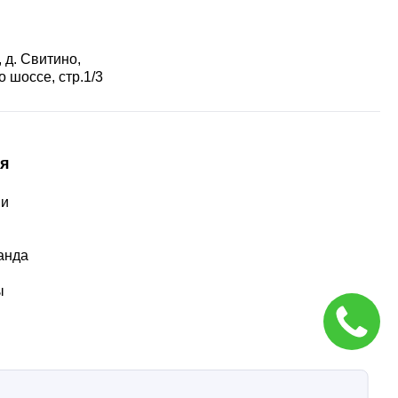
 д. Свитино,
 шоссе, стр.1/3
я
ии
ы
анда
ы