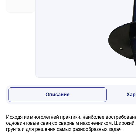
Забор
Кровля
Водосточная система
Профили для гипсокартона
Описание
Хар
Дача и сад
Исходя из многолетней практики, наиболее востребова
Другие товары
одновинтовые сваи со сварным наконечником. Широкий 
грунта и для решения самых разнообразных задач: