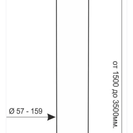
Забор
Кровля
Водосточная система
Профили для гипсокартона
Дача и сад
Другие товары