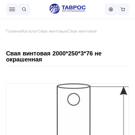
Назад в меню
Главная
Каталог
Сваи винтовые
Свая винтовая
Профнастил
Свая винтовая 2000*250*3*76 не
окрашенная
Металлочерепица
Металлический штакетник
Чёрный металлопрокат
Сваи винтовые