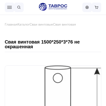
Назад в меню
Главная
Каталог
Сваи винтовые
Свая винтовая
Профнастил
Свая винтовая 1500*250*3*76 не
окрашенная
Металлочерепица
Металлический штакетник
Чёрный металлопрокат
Сваи винтовые