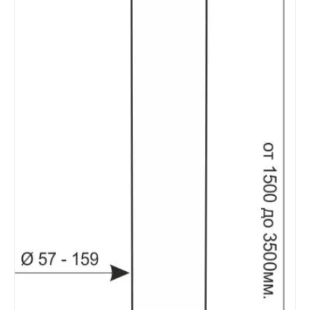
Забор
Кровля
Водосточная система
Профили для гипсокартона
Дача и сад
Другие товары