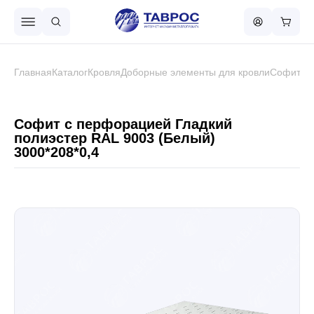
Назад в меню
Главная
Каталог
Кровля
Доборные элементы для кровли
Софит с
Профнастил
Софит с перфорацией Гладкий
полиэстер RAL 9003 (Белый)
3000*208*0,4
Металлочерепица
Металлический штакетник
Чёрный металлопрокат
Сваи винтовые