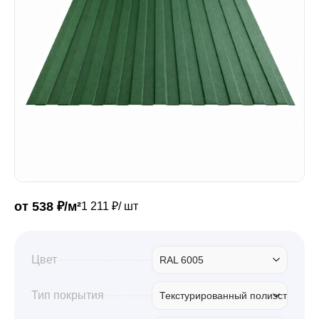
Забор
Кровля
Водосточная система
Профили для гипсокартона
от 538 ₽/м²
1 211 ₽/ шт
Дача и сад
Цвет
RAL 6005
Другие товары
Тип покрытия
Текстурированный полиэстер