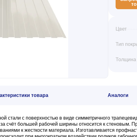
т
Цвет
Тип покр
Толщина
актеристики товара
Аналоги
ной стали с поверхностью в виде симметричного трапецеви
а счёт большей рабочей ширины относится к стеновым. Пр
ваниями к жесткости материала. Изготавливается профнас
роисходит при многократном воздействии роликов гибочног