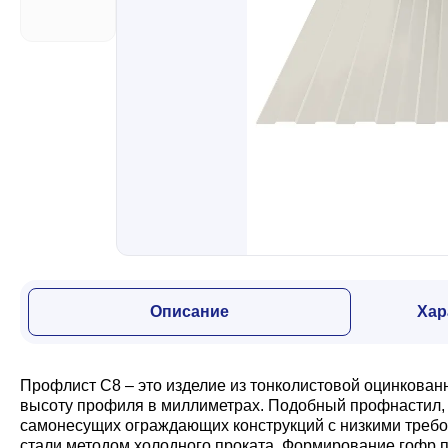
Забор
Кровля
Водосточная система
Профили для гипсокартона
Описание
Хар
Дача и сад
Профлист С8 – это изделие из тонколистовой оцинкован
Другие товары
высоту профиля в миллиметрах. Подобный профнастил, з
самонесущих ограждающих конструкций с низкими требо
стали методом холодного проката. Формирование гофр п