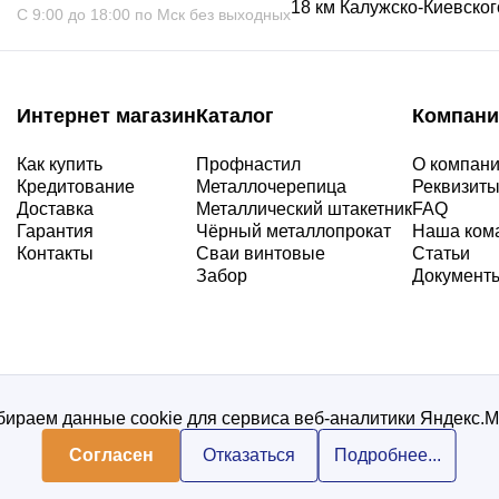
18 км Калужско-Киевского
С 9:00 до 18:00 по Мск без выходных
Интернет магазин
Каталог
Компани
Как купить
Профнастил
О компан
Кредитование
Металлочерепица
Реквизит
Доставка
Металлический штакетник
FAQ
Гарантия
Чёрный металлопрокат
Наша ком
Контакты
Сваи винтовые
Статьи
Забор
Документ
ираем данные cookie для сервиса веб-аналитики Яндекс.
Согласен
Отказаться
Подробнее...
Политика конфиденциальнос