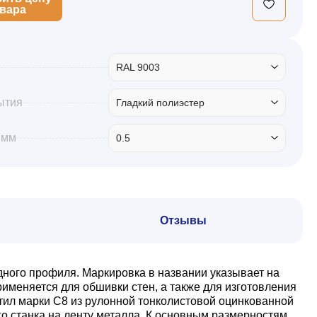
овара
RAL 9003
ытия
Гладкий полиэстер
 мм
0.5
Отзывы
дного профиля. Маркировка в названии указывает на
именяется для обшивки стен, а также для изготовления
тил марки С8 из рулонной тонколистовой оцинкованной
о станка на ленту металла. К основным размерностям