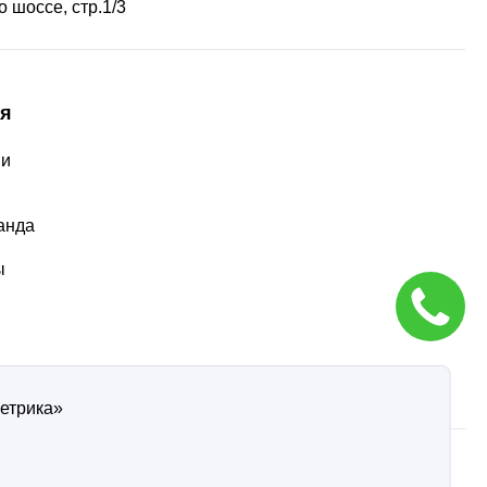
 шоссе, стр.1/3
я
ии
ы
анда
ы
Метрика»
ти
Согласие на обработку персональных данных