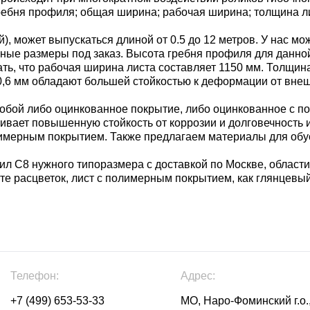
ребня профиля; общая ширина; рабочая ширина; толщина л
, может выпускаться длиной от 0.5 до 12 метров. У нас мо
е иные размеры под заказ. Высота гребня профиля для данн
ать, что рабочая ширина листа составляет 1150 мм. Толщин
- 0,6 мм обладают большей стойкостью к деформации от вне
бой либо оцинкованное покрытие, либо оцинкованное с п
чивает повышенную стойкость от коррозии и долговечность
имерным покрытием. Также предлагаем материалы для обус
л С8 нужного типоразмера с доставкой по Москве, области
те расцветок, лист с полимерным покрытием, как глянцевый
Телефон:
Адрес:
+7 (499) 653-53-33
МО, Наро-Фоминский г.о.,