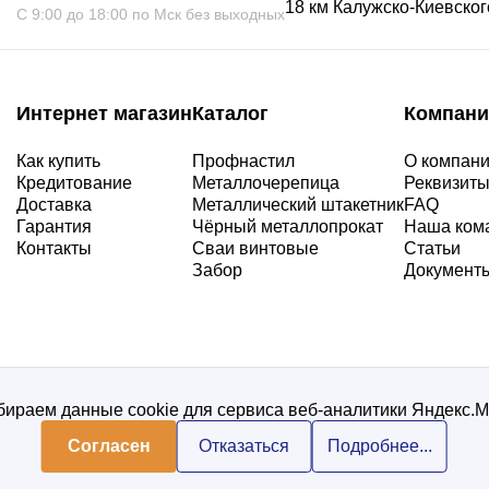
18 км Калужско-Киевского
С 9:00 до 18:00 по Мск без выходных
Интернет магазин
Каталог
Компани
Как купить
Профнастил
О компан
Кредитование
Металлочерепица
Реквизит
Доставка
Металлический штакетник
FAQ
Гарантия
Чёрный металлопрокат
Наша ком
Контакты
Сваи винтовые
Статьи
Забор
Документ
ираем данные cookie для сервиса веб-аналитики Яндекс.
Согласен
Отказаться
Подробнее...
Политика конфиденциальнос