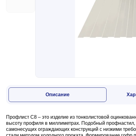
Забор
Кровля
Водосточная система
Профили для гипсокартона
Описание
Хар
Дача и сад
Профлист С8 – это изделие из тонколистовой оцинкован
Другие товары
высоту профиля в миллиметрах. Подобный профнастил, з
самонесущих ограждающих конструкций с низкими требо
стали методом холодного проката. Формирование гофр п