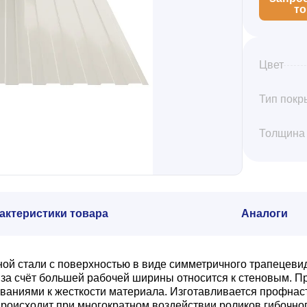
т
Цвет
Тип покр
Толщина
актеристики товара
Аналоги
ной стали с поверхностью в виде симметричного трапецеви
а счёт большей рабочей ширины относится к стеновым. Пр
ваниями к жесткости материала. Изготавливается профнас
роисходит при многократном воздействии роликов гибочног