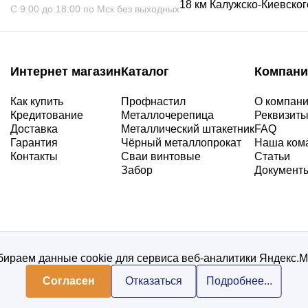
18 км Калужско-Киевского
С 9:00 до 18:00 по Мск без выходных
Интернет магазин
Каталог
Компани
Как купить
Профнастил
О компан
Кредитование
Металлочерепица
Реквизит
Доставка
Металлический штакетник
FAQ
Гарантия
Чёрный металлопрокат
Наша ком
Контакты
Сваи винтовые
Статьи
Забор
Документ
ираем данные cookie для сервиса веб-аналитики Яндекс.
Согласен
Отказаться
Подробнее...
Политика конфиденциальнос