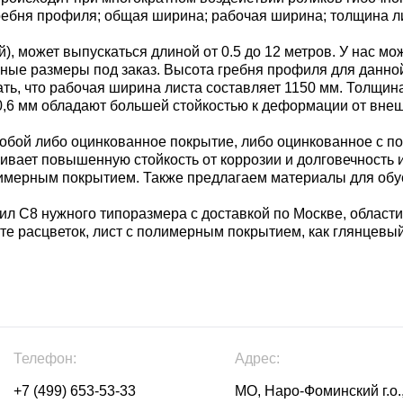
ребня профиля; общая ширина; рабочая ширина; толщина л
, может выпускаться длиной от 0.5 до 12 метров. У нас мо
е иные размеры под заказ. Высота гребня профиля для данн
ать, что рабочая ширина листа составляет 1150 мм. Толщин
- 0,6 мм обладают большей стойкостью к деформации от вне
бой либо оцинкованное покрытие, либо оцинкованное с п
чивает повышенную стойкость от коррозии и долговечность
имерным покрытием. Также предлагаем материалы для обус
л С8 нужного типоразмера с доставкой по Москве, области
те расцветок, лист с полимерным покрытием, как глянцевый
Телефон:
Адрес:
+7 (499) 653-53-33
МО, Наро-Фоминский г.о.,