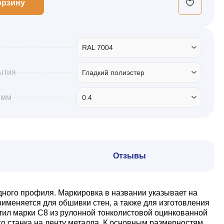
орзину
RAL 7004
ытия
Гладкий полиэстер
 мм
0.4
Отзывы
дного профиля. Маркировка в названии указывает на
именяется для обшивки стен, а также для изготовления
тил марки С8 из рулонной тонколистовой оцинкованной
о станка на ленту металла. К основным размерностям