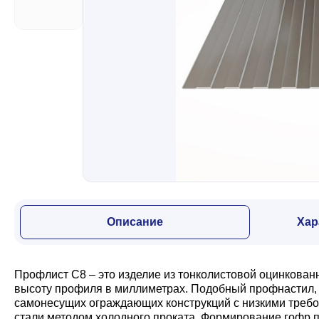
Забор
Кровля
Водосточная система
Профили для гипсокартона
Описание
Хар
Дача и сад
Профлист С8 – это изделие из тонколистовой оцинкован
Другие товары
высоту профиля в миллиметрах. Подобный профнастил, з
самонесущих ограждающих конструкций с низкими требо
стали методом холодного проката. Формирование гофр п