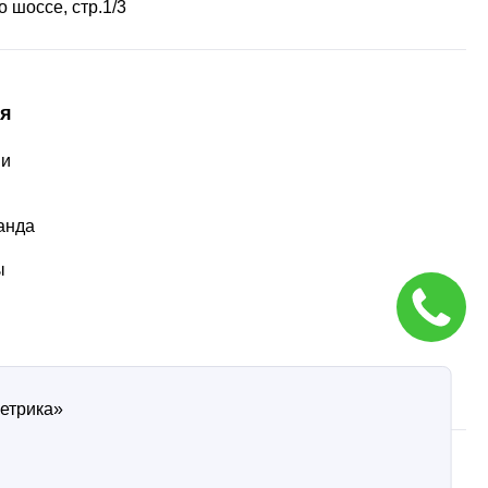
 шоссе, стр.1/3
я
ии
ы
анда
ы
Метрика»
ти
Согласие на обработку персональных данных