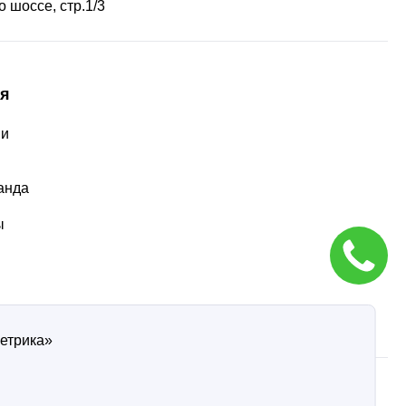
 шоссе, стр.1/3
я
ии
ы
анда
ы
Метрика»
ти
Согласие на обработку персональных данных