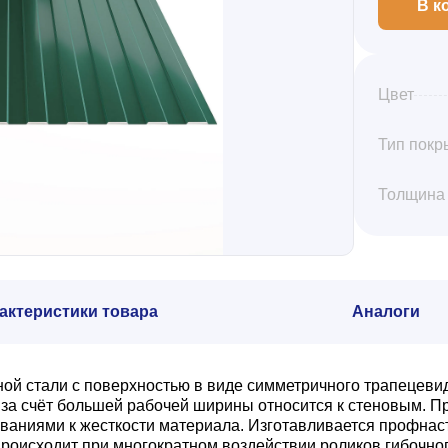
В к
Цвет
Тип покр
Толщина
актеристики товара
Аналоги
ной стали с поверхностью в виде симметричного трапецеви
а счёт большей рабочей ширины относится к стеновым. Пр
ваниями к жесткости материала. Изготавливается профнас
роисходит при многократном воздействии роликов гибочног