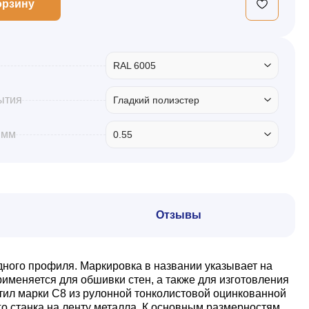
орзину
RAL 6005
ытия
Гладкий полиэстер
 мм
0.55
Отзывы
дного профиля. Маркировка в названии указывает на
именяется для обшивки стен, а также для изготовления
тил марки С8 из рулонной тонколистовой оцинкованной
о станка на ленту металла. К основным размерностям