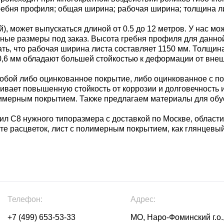
ребня профиля; общая ширина; рабочая ширина; толщина л
, может выпускаться длиной от 0.5 до 12 метров. У нас мо
е иные размеры под заказ. Высота гребня профиля для данн
ать, что рабочая ширина листа составляет 1150 мм. Толщин
- 0,6 мм обладают большей стойкостью к деформации от вне
бой либо оцинкованное покрытие, либо оцинкованное с п
чивает повышенную стойкость от коррозии и долговечность
имерным покрытием. Также предлагаем материалы для обус
л С8 нужного типоразмера с доставкой по Москве, области
те расцветок, лист с полимерным покрытием, как глянцевый
Телефон:
Адрес:
+7 (499) 653-53-33
МО, Наро-Фоминский г.о.,