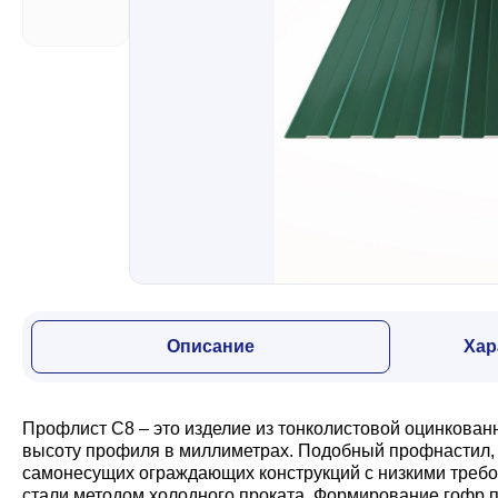
Забор
Кровля
Водосточная система
Профили для гипсокартона
Описание
Хар
Дача и сад
Профлист С8 – это изделие из тонколистовой оцинкован
Другие товары
высоту профиля в миллиметрах. Подобный профнастил, з
самонесущих ограждающих конструкций с низкими требо
стали методом холодного проката. Формирование гофр п