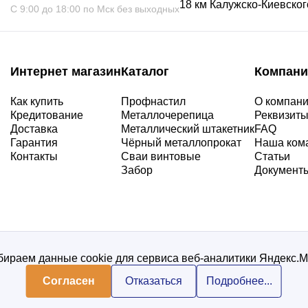
18 км Калужско-Киевского
С 9:00 до 18:00 по Мск без выходных
Интернет магазин
Каталог
Компани
Как купить
Профнастил
О компан
Кредитование
Металлочерепица
Реквизит
Доставка
Металлический штакетник
FAQ
Гарантия
Чёрный металлопрокат
Наша ком
Контакты
Сваи винтовые
Статьи
Забор
Документ
ираем данные cookie для сервиса веб-аналитики Яндекс.
Согласен
Отказаться
Подробнее...
Политика конфиденциальнос