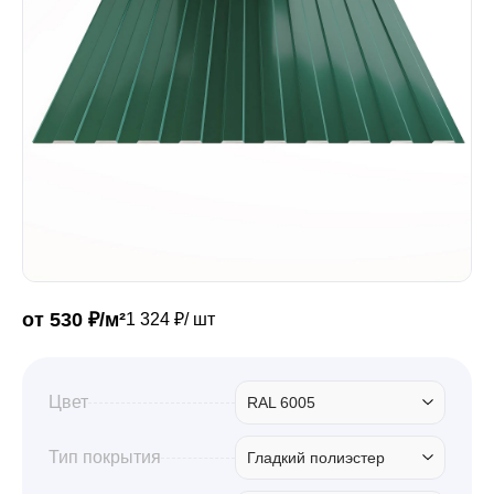
Забор
Кровля
Водосточная система
Профили для гипсокартона
от 530 ₽/м²
1 324 ₽/ шт
Дача и сад
Цвет
RAL 6005
Другие товары
Тип покрытия
Гладкий полиэстер