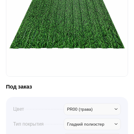
Забор
Кровля
Водосточная система
Профили для гипсокартона
Под заказ
Дача и сад
Цвет
PR00 (трава)
Другие товары
Тип покрытия
Гладкий полиэстер