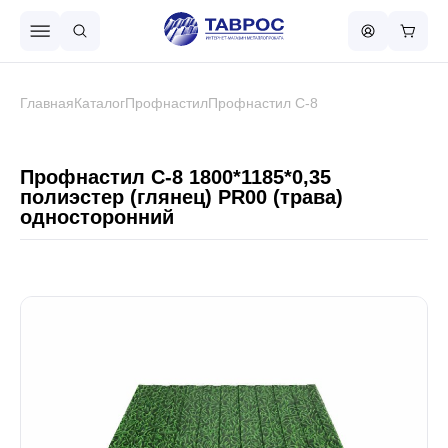
Назад в меню
Главная
Каталог
Профнастил
Профнастил С-8
Профнастил
Профнастил С-8 1800*1185*0,35
полиэстер (глянец) PR00 (трава)
односторонний
Металлочерепица
Металлический штакетник
Чёрный металлопрокат
Сваи винтовые