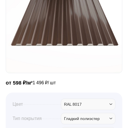
Забор
Кровля
Водосточная система
Профили для гипсокартона
от 598 ₽/м²
1 496 ₽/ шт
Дача и сад
Цвет
RAL 8017
Другие товары
Тип покрытия
Гладкий полиэстер