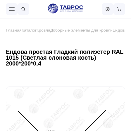
Назад в меню
Главная
Каталог
Кровля
Доборные элементы для кровли
Ендова п
Профнастил
Ендова простая Гладкий полиэстер RAL
1015 (Светлая слоновая кость)
2000*200*0,4
Металлочерепица
Металлический штакетник
Чёрный металлопрокат
Сваи винтовые