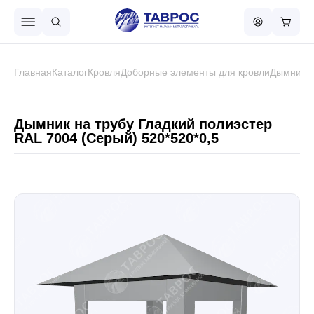
Назад в меню
Главная
Каталог
Кровля
Доборные элементы для кровли
Дымник н
Профнастил
Дымник на трубу Гладкий полиэстер
RAL 7004 (Серый) 520*520*0,5
Металлочерепица
Металлический штакетник
Чёрный металлопрокат
Сваи винтовые