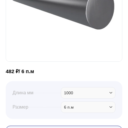
Забор
Кровля
Водосточная система
482 ₽/ 6 п.м
Профили для гипсокартона
Длина мм
1000
Дача и сад
Размер
6 п.м
Другие товары