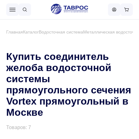
Назад в меню
Главная
Каталог
Водосточная система
Металлическая водосточна
Профнастил
Купить соединитель
желоба водосточной
Металлочерепица
системы
прямоугольного сечения
Металлический штакетник
Vortex прямоугольный в
Москве
Чёрный металлопрокат
Товаров: 7
Сваи винтовые