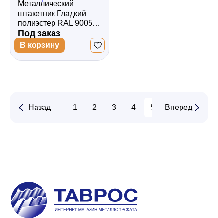
Металлический
штакетник Гладкий
полиэстер RAL 9005
Под заказ
(Глубокий черный)
3000*118*0,45
В корзину
односторонний
Полукруглый
квадратный
завальцованный
Назад
1
2
3
4
5
Вперед