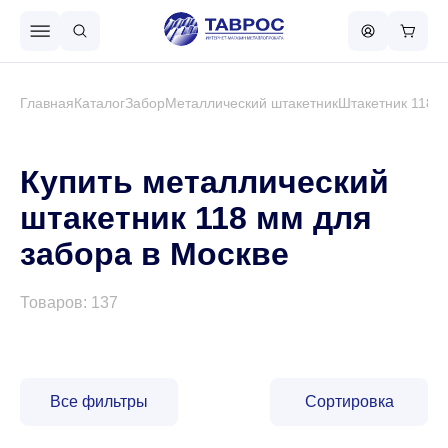
Назад в меню
Главная
Каталог
Забор
Металлический штакетник
Штакетник 118 
Профнастил
Купить металлический
штакетник 118 мм для
Металлочерепица
забора в Москве
Металлический штакетник
Товаров: 137
Чёрный металлопрокат
Все фильтры
Сортировка
Сваи винтовые