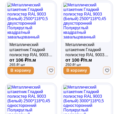
Забор
Кровля
Металлический
Металлический
Водосточная система
штакетник Гладкий
штакетник Гладкий
полиэстер RAL 9003
полиэстер RAL 9003
от 106 ₽/п.м
от 100 ₽/п.м
(Белый) 2500*118*0,5
(Белый) 2500*118*0,45
265 ₽/ шт
250 ₽/ шт
двухсторонний
двухсторонний
Профили для гипсокартона
Полукруглый
Полукруглый
В корзину
В корзину
квадратный
квадратный
завальцованный
завальцованный
Дача и сад
Другие товары