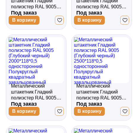
штакетник Гладкий
штакетник Гладкий
полиэстер RAL 9005
полиэстер RAL 9005
Под заказ
Под заказ
(Глубокий черный)
(Глубокий черный)
1800*118*0,5
2000*118*0,45
В корзину
В корзину
односторонний
односторонний
Полукруглый
Полукруглый
квадратный
квадратный
завальцованный
завальцованный
Металлический
Металлический
штакетник Гладкий
штакетник Гладкий
полиэстер RAL 9005
полиэстер RAL 9005
Под заказ
Под заказ
(Глубокий черный)
(Глубокий черный)
2000*118*0,5
2500*118*0,5
В корзину
В корзину
односторонний
односторонний
Полукруглый
Полукруглый
квадратный
квадратный