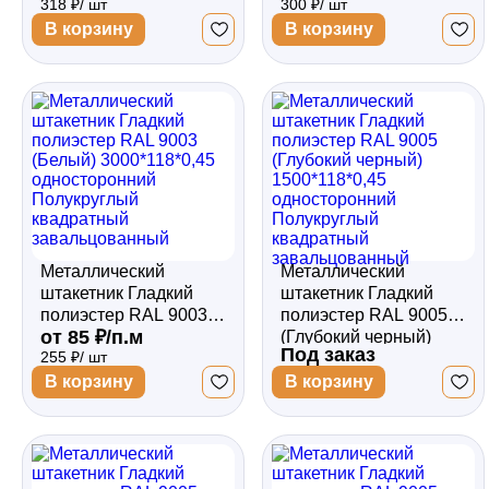
318 ₽/ шт
300 ₽/ шт
двухсторонний
двухсторонний
Полукруглый
Полукруглый
В корзину
В корзину
квадратный
квадратный
завальцованный
завальцованный
Металлический
Металлический
штакетник Гладкий
штакетник Гладкий
полиэстер RAL 9003
полиэстер RAL 9005
от 85 ₽/п.м
(Белый) 3000*118*0,45
(Глубокий черный)
Под заказ
255 ₽/ шт
односторонний
1500*118*0,45
Полукруглый
односторонний
В корзину
В корзину
квадратный
Полукруглый
завальцованный
квадратный
завальцованный