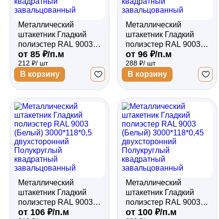
Металлический
Металлический
штакетник Гладкий
штакетник Гладкий
полиэстер RAL 9003
полиэстер RAL 9003
от 85 ₽/п.м
от 96 ₽/п.м
(Белый) 2500*118*0,45
(Белый) 3000*118*0,5
212 ₽/ шт
288 ₽/ шт
односторонний
односторонний
Полукруглый
Полукруглый
В корзину
В корзину
квадратный
квадратный
завальцованный
завальцованный
Металлический
Металлический
штакетник Гладкий
штакетник Гладкий
полиэстер RAL 9003
полиэстер RAL 9003
от 106 ₽/п.м
от 100 ₽/п.м
(Белый) 3000*118*0,5
(Белый) 3000*118*0,45