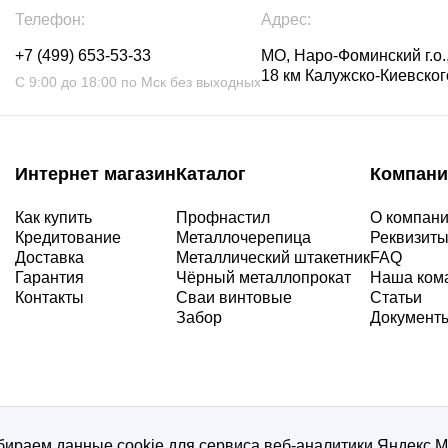
Телефон:
Адрес:
+7 (499) 653-53-33
МО, Наро-Фоминский г.о.,
18 км Калужско-Киевского
С 9:00 до 18:00 по Мск без выходных
Интернет магазин
Каталог
Компани
Как купить
Профнастил
О компан
Кредитование
Металлочерепица
Реквизит
Доставка
Металлический штакетник
FAQ
Гарантия
Чёрный металлопрокат
Наша ком
Контакты
Сваи винтовые
Статьи
Забор
Документ
ираем данные cookie для сервиса веб-аналитики Яндекс.