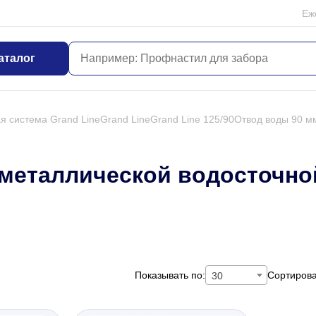
Еж
аталог
я система Grand Line
Grand Line
Grand Line 125/90
Отвод воды 90 м
 металлической водосточно
Показывать по:
Сортирова
30