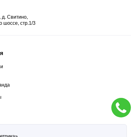
 д. Свитино,
 шоссе, стр.1/3
я
ии
ы
анда
ы
Метрика»