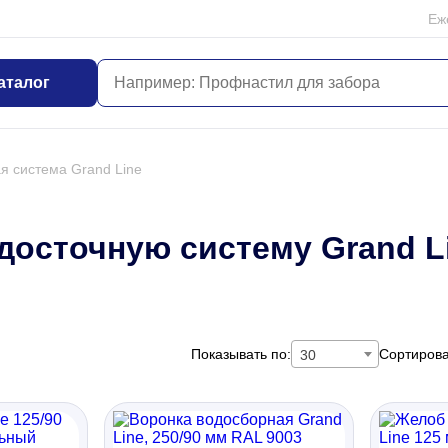
Еж
аталог
я система Grand Line
досточную систему Grand L
Показывать по:
Сортирова
30