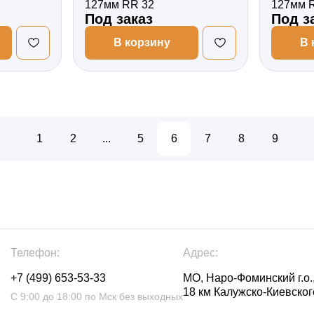
127мм RR 32
127мм 
Под заказ
Под з
В корзину
В 
1
2
...
5
6
7
8
9
Телефон:
Адрес:
+7 (499) 653-53-33
МО, Наро-Фоминский г.о.,
18 км Калужско-Киевского
С 9:00 до 18:00 по Мск без выходных