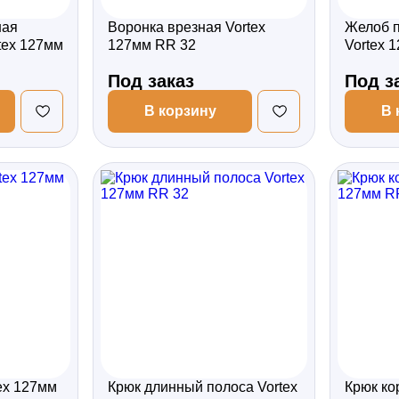
ная
Воронка врезная Vortex
Желоб 
tex 127мм
127мм RR 32
Vortex 
Под заказ
Под з
В корзину
В 
ex 127мм
Крюк длинный полоса Vortex
Крюк ко