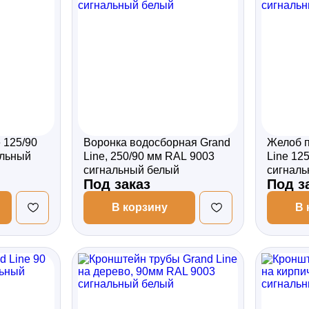
 125/90
Воронка водосборная Grand
Желоб п
альный
Line, 250/90 мм RAL 9003
Line 12
сигнальный белый
сигналь
Под заказ
Под з
В корзину
В 