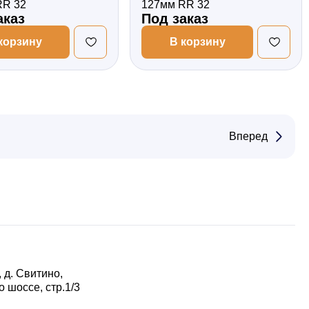
RR 32
127мм RR 32
аказ
Под заказ
корзину
В корзину
Вперед
 д. Свитино,
 шоссе, стр.1/3