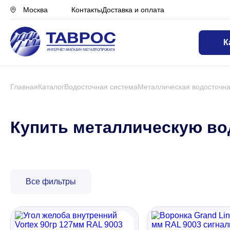
Контакты
Доставка и оплата
Москва
К
Назад в меню
Профнастил
Главная
Каталог
Водосточная система
Металлическая водосточна
Металлочерепица
Купить металлическую во
Металлический штакетник
Все фильтры
Чёрный металлопрокат
Сваи винтовые