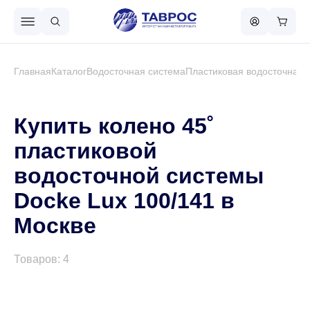
Назад в меню
Главная
Каталог
Водосточная система
Пластиковая водосточная 
Профнастил
Купить колено 45˚
пластиковой
Металлочерепица
водосточной системы
Docke Lux 100/141 в
Металлический штакетник
Москве
Чёрный металлопрокат
Товаров: 4
Сваи винтовые