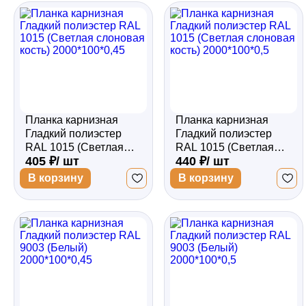
Забор
Кровля
Планка карнизная
Планка карнизная
Водосточная система
Гладкий полиэстер
Гладкий полиэстер
RAL 1015 (Светлая
RAL 1015 (Светлая
405 ₽/ шт
440 ₽/ шт
слоновая кость)
слоновая кость)
2000*100*0,45
2000*100*0,5
Профили для гипсокартона
В корзину
В корзину
Дача и сад
Другие товары