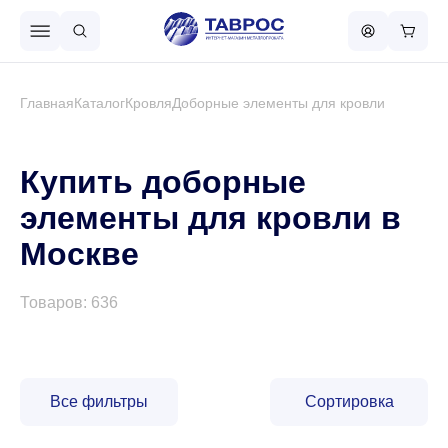
Назад в меню
Главная
Каталог
Кровля
Доборные элементы для кровли
Профнастил
Купить доборные
элементы для кровли в
Металлочерепица
Москве
Металлический штакетник
Товаров: 636
Чёрный металлопрокат
Все фильтры
Сортировка
Сваи винтовые