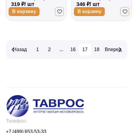
319 ₽/ шт
346 ₽/ шт
асфальт) 2000*50*0,45
асфальт) 2000*50*0,5
В корзину
В корзину
Назад
1
2
...
16
17
18
Вперед
...
21
2
Телефон:
+7 (499) 653-53-33